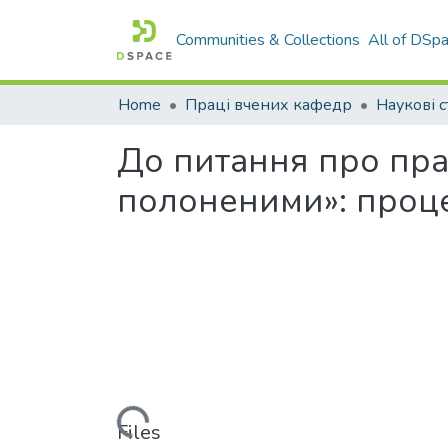
Communities & Collections
All of DSp
Home
Праці вчених кафедр
Наукові с
До питання про пра
полоненими»: проц
Loading...
Files