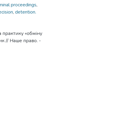
iminal proceedings
,
ecision
,
detention.
а практику «обміну
к // Наше право. -