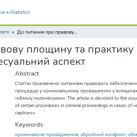
ace
Statistics
татті
До питання про правову площину та практику «обміну полоненими»: процесуальний аспект
вову площину та практику 
есуальний аспект
Abstract
Статтю присвячено питанням правового забезпече
процедур у кримінальному провадженні у випадках
«обміну полоненими». The article is devoted to the issu
of certain procedures in criminal proceedings in cases of 
captives».
Keywords
кримінальне провадження
,
збройний конфлікт
,
обм