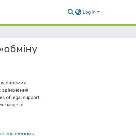
Log In
«обміну
ння окремих
 здійснення
es of legal support
«exchange of
ін полоненими
,