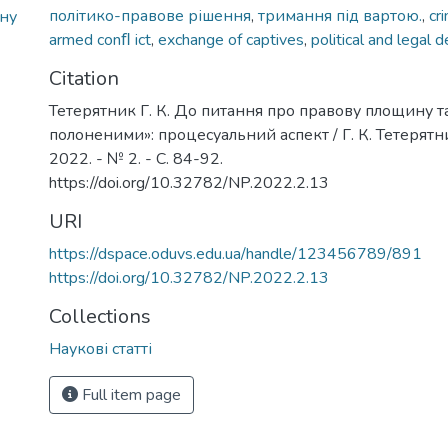
політико-правове рішення
,
тримання під вартою.
,
cr
ну
armed conﬂ ict
,
exchange of captives
,
political and legal d
Citation
Тетерятник Г. К. До питання про правову площину т
полоненими»: процесуальний аспект / Г. К. Тетерятни
2022. - № 2. - С. 84-92.
https://doi.org/10.32782/NP.2022.2.13
URI
https://dspace.oduvs.edu.ua/handle/123456789/891
https://doi.org/10.32782/NP.2022.2.13
Collections
Наукові статті
Full item page