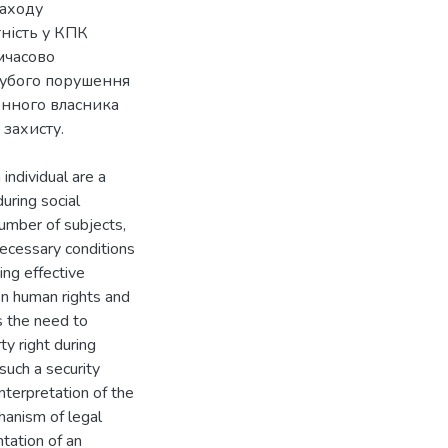
заходу
тність у КПК
мчасово
рубого порушення
онного власника
 захисту.
individual are a
during social
number of subjects,
necessary conditions
hing effective
 on human rights and
s the need to
y right during
 such a security
nterpretation of the
hanism of legal
tation of an