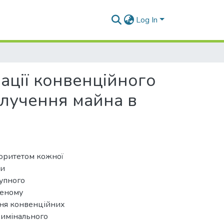
Log In
зації конвенційного
илучення майна в
іоритетом кожної
ки
тупного
леному
ння конвенційних
кримінального