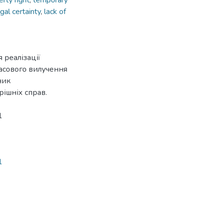
rty right
,
temporary
egal certainty
,
lack of
 реалізації
часового вилучення
ник
ішніх справ.
1
1