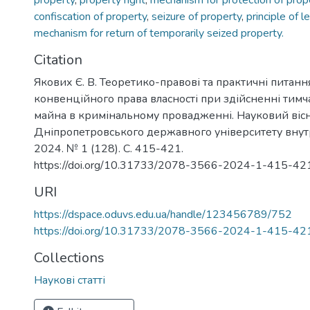
property
,
property right
,
mechanism for protection of prope
confiscation of property
,
seizure of property
,
principle of l
mechanism for return of temporarily seized property.
Citation
Якових Є. В. Теоретико-правові та практичні питання
конвенційного права власності при здійсненні тим
майна в кримінальному провадженні. Науковий віс
Дніпропетровського державного університету внутр
2024. № 1 (128). С. 415-421.
https://doi.org/10.31733/2078-3566-2024-1-415-42
URI
https://dspace.oduvs.edu.ua/handle/123456789/752
https://doi.org/10.31733/2078-3566-2024-1-415-42
Collections
Наукові статті