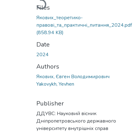
Loading...
Files
Якових_теоретико-
правові_та_практичні_питання_2024.pdf
(858.94 KB)
Date
2024
Authors
Якових, Євген Володимирович
Yakovykh, Yevhen
Publisher
ДДУВС: Науковий вісник
Дніпропетровського державного
університету внутрішніх справ