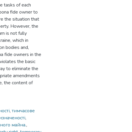
he tasks of each
 bona fide owner to
e the situation that
perty. However, the
n is not fully
aine, which in
ion bodies and,
na fide owners in the
 violates the basic
way to eliminate the
ropriate amendments
e, the content of
ності
,
тимчасове
изначеності
,
ного майна.
,