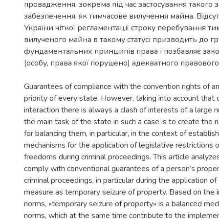
провадження, зокрема під час застосування такого 
забезпечення, як тимчасове вилучення майна. Відсу
України чіткої регламентації строку перебування ти
вилученого майна в такому статусі призводить до г
фундаментальних принципів права і позбавляє зак
(особу, права якої порушено) адекватного правового
Guarantees of compliance with the convention rights of an 
priority of every state. However, taking into account that 
interaction there is always a clash of interests of a large 
the main task of the state in such a case is to create the 
for balancing them, in particular, in the context of establis
mechanisms for the application of legislative restrictions
freedoms during criminal proceedings. This article analyze
comply with conventional guarantees of a person’s propert
criminal proceedings, in particular during the application of
measure as temporary seizure of property. Based on the i
norms, «temporary seizure of property» is a balanced mec
norms, which at the same time contribute to the implemen