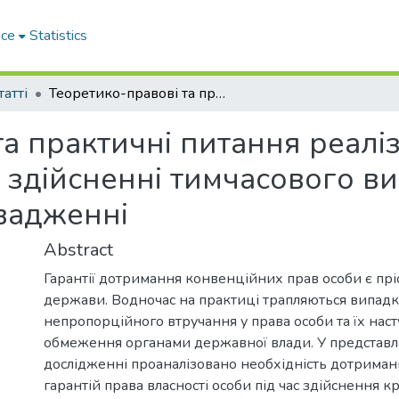
ace
Statistics
татті
Теоретико-правові та практичні питання реалізації конвенційного права власності при здійсненні тимчасового вилучення майна в кримінальному провадженні
а практичні питання реалі
и здійсненні тимчасового в
вадженні
Abstract
Гарантії дотримання конвенційних прав особи є пр
держави. Водночас на практиці трапляються випад
непропорційного втручання у права особи та їх нас
обмеження органами державної влади. У представ
дослідженні проаналізовано необхідність дотрима
гарантій права власності особи під час здійснення 