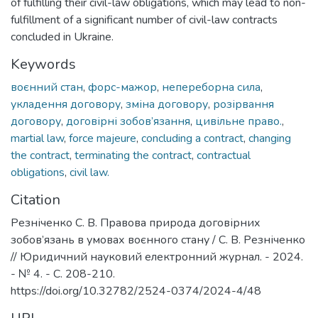
of fulfilling their civil-law obligations, which may lead to non-
fulfillment of a significant number of civil-law contracts
concluded in Ukraine.
Keywords
воєнний стан
,
форс-мажор
,
непереборна сила
,
укладення договору
,
зміна договору
,
розірвання
договору
,
договірні зобов’язання
,
цивільне право.
,
martial law
,
force majeure
,
concluding a contract
,
changing
the contract
,
terminating the contract
,
contractual
obligations
,
civil law.
Citation
Резніченко С. В. Правова природа договірних
зобов’язань в умовах воєнного стану / С. В. Резніченко
// Юридичний науковий електронний журнал. - 2024.
- № 4. - С. 208-210.
https://doi.org/10.32782/2524-0374/2024-4/48