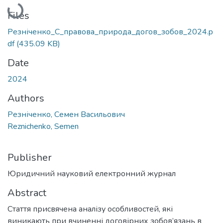
Loading...
Files
Резніченко_С_правова_природа_догов_зобов_2024.p
df
(435.09 KB)
Date
2024
Authors
Резніченко, Семен Васильович
Reznichenko, Semen
Publisher
Юридичний науковий електронний журнал
Abstract
Стаття присвячена аналізу особливостей, які
виникають при вчиненні договірних зобов’язань в